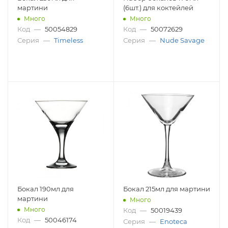
мартини
(6шт.) для коктейлей
Много
Много
Код
—
50054829
Код
—
50072629
Серия
—
Timeless
Серия
—
Nude Savage
Бокал 190мл для
Бокал 215мл для мартини
мартини
Много
Много
Код
—
50019439
Код
—
50046174
Серия
—
Enoteca