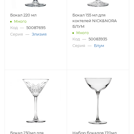
Бокал 220 мл
Бокал 155 мл для
коктелей NICK&NORA
Много
БЛУМ
Код
—
50087695
Много
Серия
—
Элизия
Код
—
50083935
Серия
—
Блум
Бокал 230мл для
Набор бокалов 170мл