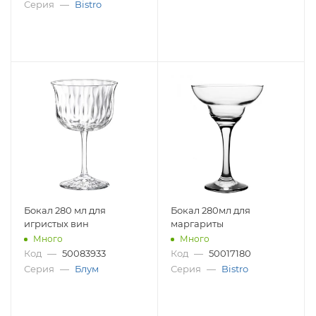
Серия
—
Bistro
Бокал 280 мл для
Бокал 280мл для
игристых вин
маргариты
Много
Много
Код
—
50083933
Код
—
50017180
Серия
—
Блум
Серия
—
Bistro