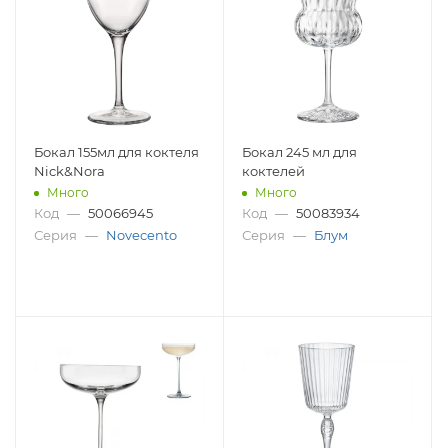
Бокал 155мл для коктеля
Бокал 245 мл для
Nick&Nora
коктелей
Много
Много
Код
—
50066945
Код
—
50083934
Серия
—
Novecento
Серия
—
Блум