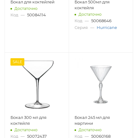
Бокал для коктейлей
Бокал 500мл для
коктейля
Достаточно
Достаточно
Код
—
50084114
Код
—
50068646
Серия
—
Hurricane
SALE
Бокал 300 мл для
Бокал 245 мл для
коктейля
мартини
Достаточно
Достаточно
Код
—
50072437
Код
—
50060168