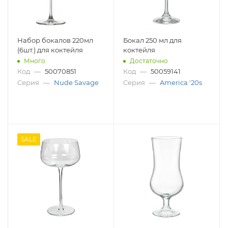
Набор бокалов 220мл
Бокал 250 мл для
(6шт.) для коктейля
коктейля
Много
Достаточно
Код
—
50070851
Код
—
50059141
Серия
—
Nude Savage
Серия
—
America '20s
SALE