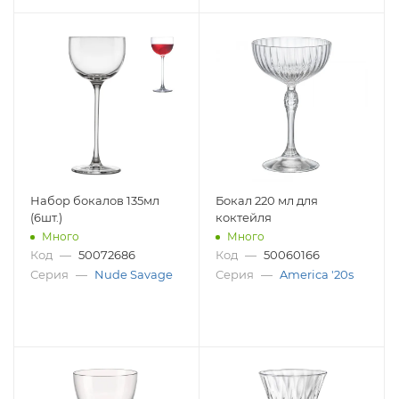
Набор бокалов 135мл
Бокал 220 мл для
(6шт.)
коктейля
Много
Много
Код
—
50072686
Код
—
50060166
Серия
—
Nude Savage
Серия
—
America '20s