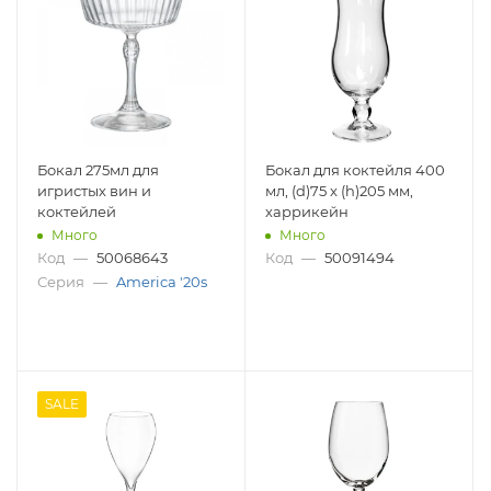
Бокал 275мл для
Бокал для коктейля 400
игристых вин и
мл, (d)75 x (h)205 мм,
коктейлей
харрикейн
Много
Много
Код
—
50068643
Код
—
50091494
Серия
—
America '20s
SALE