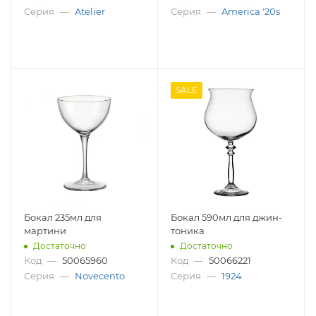
Серия
—
Atelier
Серия
—
America '20s
SALE
Бокал 235мл для
Бокал 590мл для джин-
мартини
тоника
Достаточно
Достаточно
Код
—
50065960
Код
—
50066221
Серия
—
Novecento
Серия
—
1924