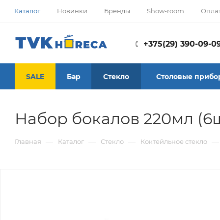
Каталог
Новинки
Бренды
Show-room
Опла
+375(29) 390-09-0
SALE
Бар
Стекло
Столовые прибо
Набор бокалов 220мл (6ш
—
—
—
—
Главная
Каталог
Стекло
Коктейльное стекло