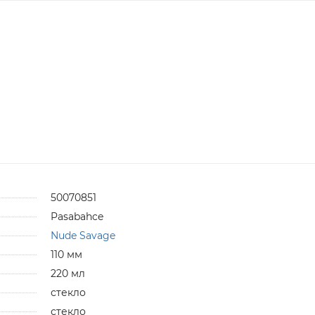
50070851
Pasabahce
Nude Savage
110 мм
220 мл
стекло
стекло