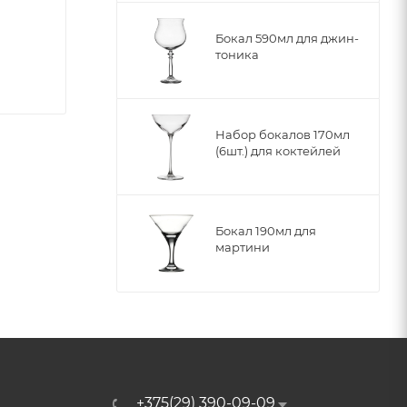
Бокал 590мл для джин-
тоника
Набор бокалов 170мл
(6шт.) для коктейлей
Бокал 190мл для
мартини
+375(29) 390-09-09