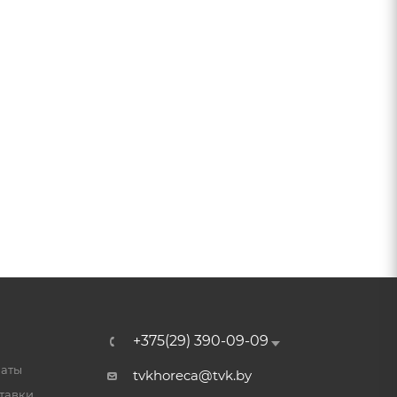
+375(29) 390-09-09
латы
tvkhoreca@tvk.by
тавки