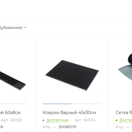
(убывание)
ый 60х8см
Коврик барный 45х30см
Сетка 
Арт.: IR0133
Достаточно
Арт.: IR0134
Доста
18
Код
—
50081019
Код
—