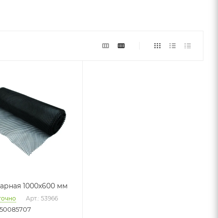
барная 1000х600 мм
точно
Арт.: 53966
50085707