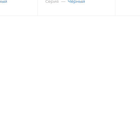
ный
Серия
—
Чёрный