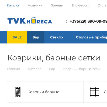
Каталог
Новинки
Бренды
Show-room
Опла
+375(29) 390-09-0
SALE
Бар
Стекло
Столовые прибо
Коврики, барные сетки
—
—
—
Главная
Каталог
Бар
Коврики, барные сетки
Коврики барные
С