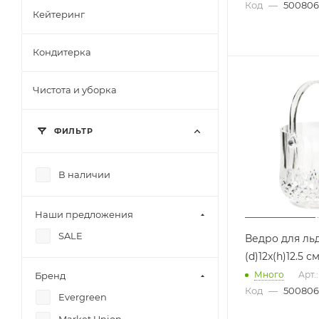
Код
—
500806
Кейтеринг
Кондитерка
Чистота и уборка
ФИЛЬТР
В наличии
Наши предложения
SALE
Ведро для ль
(d)12x(h)12.5 с
Много
Арт.
Бренд
Код
—
500806
Evergreen