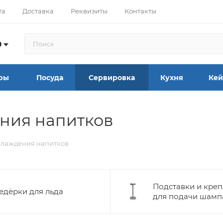
та
Доставка
Реквизиты
Контакты
9
ры
Посуда
Сервировка
Кухня
Кей
ния напитков
хлаждения напитков
Подставки и кре
едёрки для льда
для подачи шамп