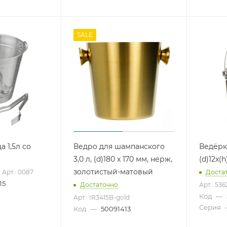
SALE
а 1,5л со
Ведро для шампанского
Ведёрк
3,0 л, (d)180 x 170 мм, нерж,
(d)12x(
золотистый-матовый
Арт.: 0087
Доста
15
Достаточно
Арт.: 53
Код
—
Арт.: IR3415B-gold
Серия
Код
—
50091413