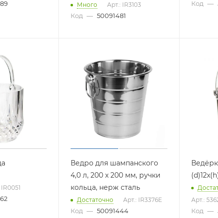
89
Код
—
Много
Арт.: IR3103
Код
—
50091481
да
Ведро для шампанского
Ведёрк
м
4,0 л, 200 х 200 мм, ручки
(d)12x(
кольца, нерж сталь
: IR0051
Доста
62
Достаточно
Арт.: IR3376E
Арт.: 536
Код
—
50091444
Код
—