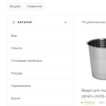
Акции
Новинки
По умолчанию 
КАТАЛОГ
Бар
Стекло
Столовые приборы
Посуда
Сервировка
Ведро для льд
(d)140 х (h)135
Кухня
Много
Арт.