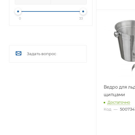
0
33
Задать вопрос
Ведро для льд
щипцами
Достаточно
Код
—
500734