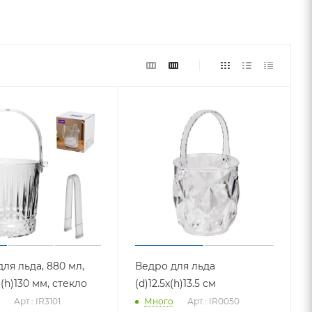
ля льда, 880 мл,
Ведро для льда
x (h)130 мм, стекло
(d)12.5x(h)13.5 см
Арт.: IR3101
Много
Арт.: IR0050