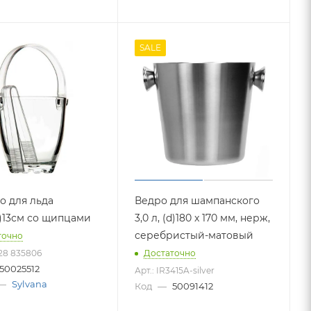
SALE
о для льда
Ведро для шампанского
h)13см со щипцами
3,0 л, (d)180 x 170 мм, нерж,
серебристый-матовый
точно
628 835806
Достаточно
50025512
Арт.: IR3415A-silver
—
Sylvana
Код
—
50091412