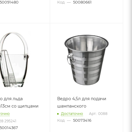
50091480
Код
—
50080661
о для льда
Ведро 4,5л для подачи
h)13см со щипцами
шампанского
точно
Достаточно
Арт.: 0088
Код
—
50073416
28 295241
50014367