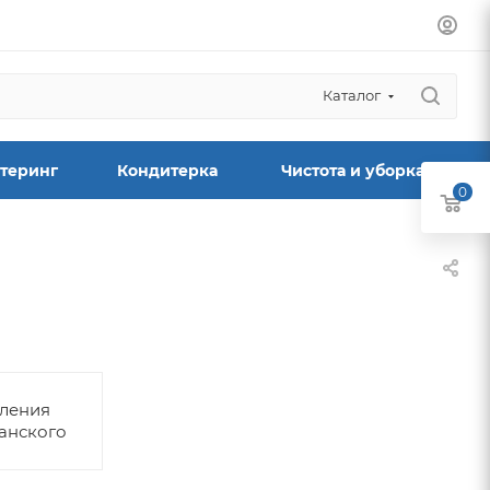
Каталог
теринг
Кондитерка
Чистота и уборка
0
пления
анского