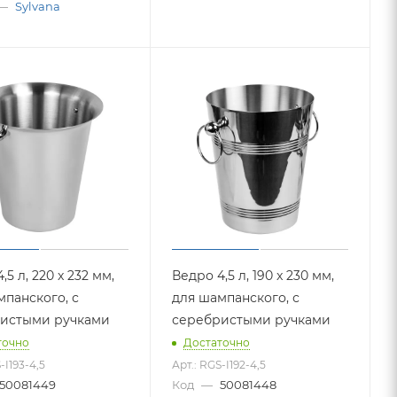
—
Sylvana
,5 л, 220 x 232 мм,
Ведро 4,5 л, 190 x 230 мм,
мпанского, с
для шампанского, с
истыми ручками
серебристыми ручками
точно
Достаточно
-I193-4,5
Арт.: RGS-I192-4,5
50081449
Код
—
50081448