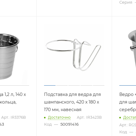
Серия
 1,2 л, 140 х
Подставка для ведра для
Ведро 4
 кольца,
шампанского, 420 х 180 х
для ша
170 мм, навесная
серебр
Арт.: IR3376B
Достаточно
Арт.: IR3423B
Доста
43
Код
—
50091416
Арт.: RGS
Код
—