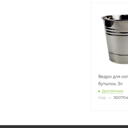
Ведро для ох
бутылок, 3л
Достаточно
Код
—
50070