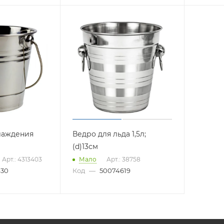
лаждения
Ведро для льда 1,5л;
(d)13см
Арт.: 4313403
Мало
Арт.: 38758
430
Код
—
50074619