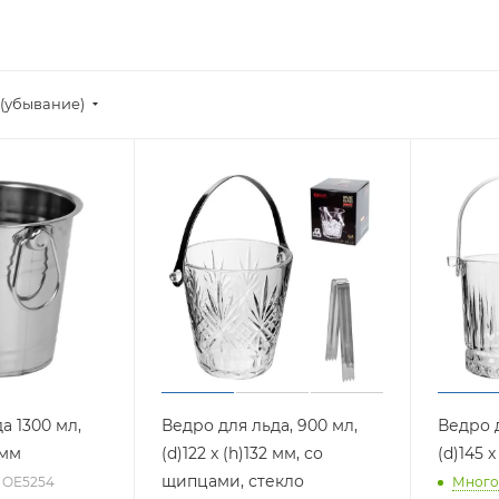
(убывание)
а 1300 мл,
Ведро для льда, 900 мл,
Ведро д
 мм
(d)122 x (h)132 мм, со
(d)145 
щипцами, стекло
: OE5254
Много