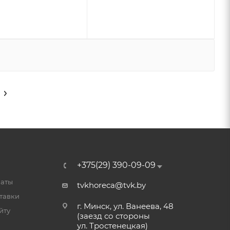
+375(29) 390-09-09
латы
tvkhoreca@tvk.by
тавки
г. Минск, ул. Ванеева, 48
йту
(заезд со стороны
ул. Тростенецкая)