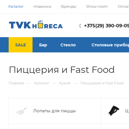
Каталог
Новинки
Бренды
Show-room
Опла
+375(29) 390-09-0
SALE
Бар
Стекло
Столовые прибо
Пиццерия и Fast Food
—
—
—
Главная
Каталог
Кухня
Пиццерия и Fast Food
Лопаты для пиццы
Щ