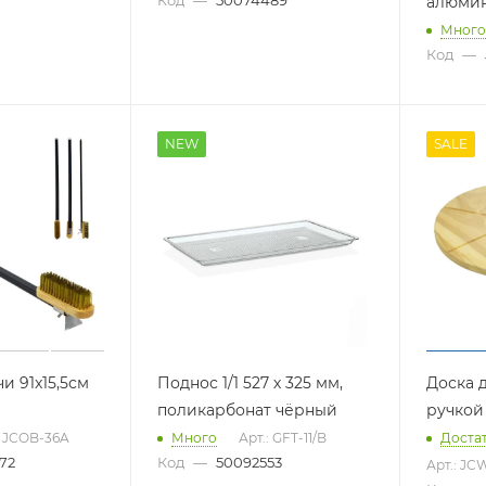
алюми
Много
Код
—
NEW
SALE
и 91x15,5см
Поднос 1/1 527 х 325 мм,
Доска 
поликарбонат чёрный
ручкой
: JCOB-36A
Много
Арт.: GFT-11/B
Доста
72
Код
—
50092553
Арт.: J