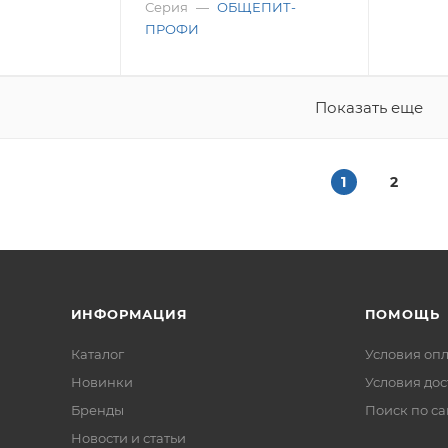
Серия
—
ОБЩЕПИТ-
ПРОФИ
Показать еще
1
2
ИНФОРМАЦИЯ
ПОМОЩЬ
Каталог
Условия оп
Новинки
Условия дос
Бренды
Поиск по са
Новости и статьи