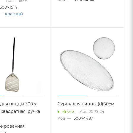
Арт.: 1418FF
50071514
—
красный
 для пиццы 300 х
Скрин для пиццы (d)60см
 квадратная, ручка
Много
Арт.: JCPS-24
Код
—
50074487
,
ированная,