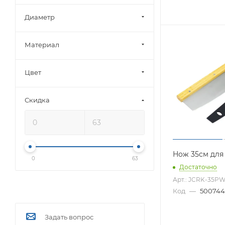
Диаметр
Материал
Цвет
Скидка
Нож 35см для
0
63
Достаточно
Арт.: JCRK-35P
Код
—
500744
Задать вопрос