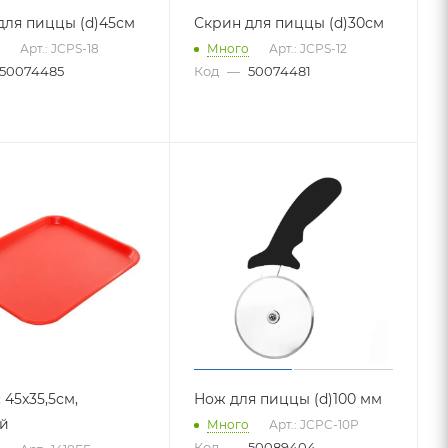
для пиццы (d)45см
Скрин для пиццы (d)30см
Арт.: JCPS-18
Много
Арт.: JCPS-12
50074485
Код
—
50074481
45x35,5см,
Нож для пиццы (d)100 мм
й
Много
Арт.: JCPC-10P
Код
—
50089404