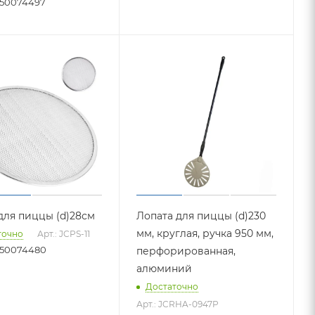
50074497
для пиццы (d)28см
Лопата для пиццы (d)230
мм, круглая, ручка 950 мм,
точно
Арт.: JCPS-11
50074480
перфорированная,
алюминий
Достаточно
Арт.: JCRHA-0947P