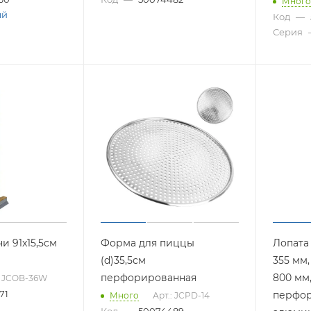
Много
ый
Код
—
Серия
и 91x15,5см
Форма для пиццы
Лопата
(d)35,5см
355 мм,
перфорированная
800 мм
: JCOB-36W
71
перфор
Много
Арт.: JCPD-14
Код
—
50074489