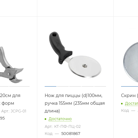
20см для
Нож для пиццы (d)100мм,
Скрин 
 форм
ручка 155мм (235мм общая
Доста
Код
—
длина)
Арт.: JCPG-01
95
Достаточно
Арт.: КТ-ПФ-ПЦ-02
Код
—
50081867