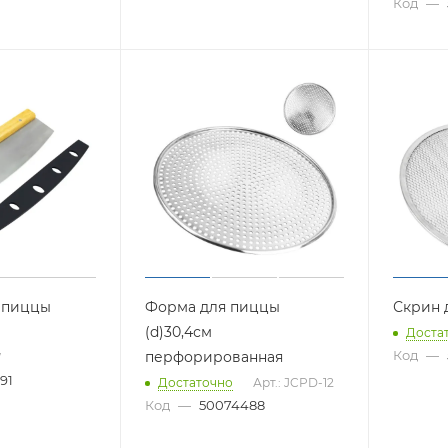
Код
—
 пиццы
Форма для пиццы
Скрин 
(d)30,4см
Доста
Код
—
перфорированная
W
91
Достаточно
Арт.: JCPD-12
Код
—
50074488