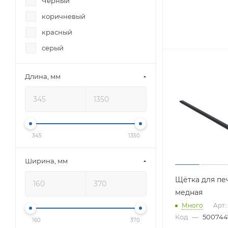
Чёрный
коричневый
красный
серый
Длина, мм
345
1350
Ширина, мм
Щётка для печ
медная
Много
Арт.
Код
—
500744
160
370