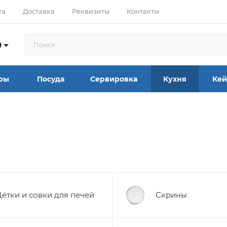
та
Доставка
Реквизиты
Контакты
9
ры
Посуда
Сервировка
Кухня
Кей
ётки и совки для печей
Скрины