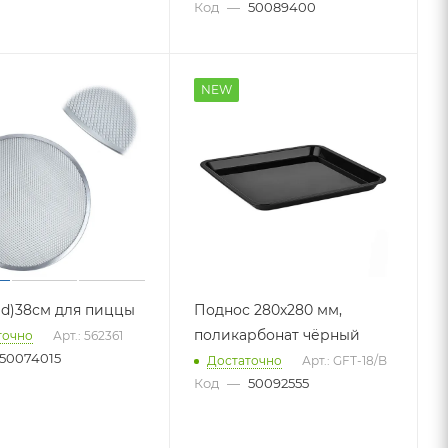
Код
—
50089400
NEW
(d)38см для пиццы
Поднос 280х280 мм,
поликарбонат чёрный
точно
Арт.: 562361
50074015
Достаточно
Арт.: GFT-18/B
Код
—
50092555