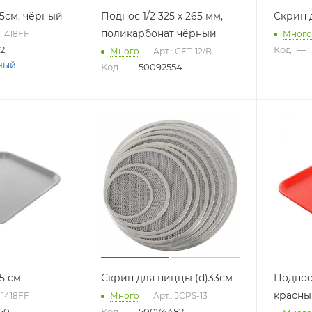
,5см, чёрный
Поднос 1/2 325 х 265 мм,
Скрин 
поликарбонат чёрный
: 1418FF
Много
2
Код
—
Много
Арт.: GFT-12/B
ный
Код
—
50092554
5 см
Скрин для пиццы (d)33см
Поднос 
красны
: 1418FF
Много
Арт.: JCPS-13
60
Код
—
50074482