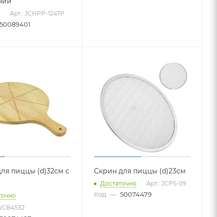
ний
Арт.: JCHPP-1247P
50089401
для пиццы (d)32см с
Скрин для пиццы (d)23см
Достаточно
Арт.: JCPS-09
Код
—
50074479
точно
CWCB4532