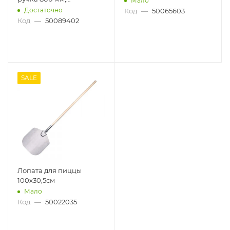
Мало
перфорированная,
Достаточно
Код
—
50065603
алюминий
Код
—
50089402
SALE
Лопата для пиццы
100х30,5см
Мало
Код
—
50022035