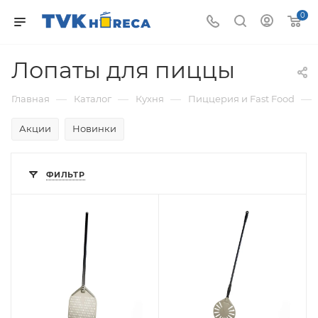
0
Лопаты для пиццы
—
—
—
—
Главная
Каталог
Кухня
Пиццерия и Fast Food
Акции
Новинки
ФИЛЬТР