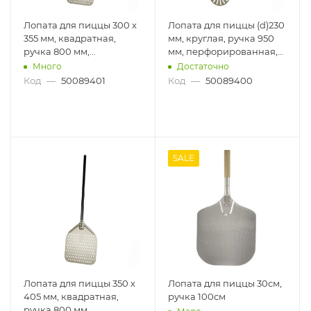
Лопата для пиццы 300 х
Лопата для пиццы (d)230
355 мм, квадратная,
мм, круглая, ручка 950
ручка 800 мм,
мм, перфорированная,
перфорированная,
алюминий
Много
Достаточно
алюминий
Код
—
50089401
Код
—
50089400
SALE
Лопата для пиццы 350 х
Лопата для пиццы 30см,
405 мм, квадратная,
ручка 100см
ручка 800 мм,