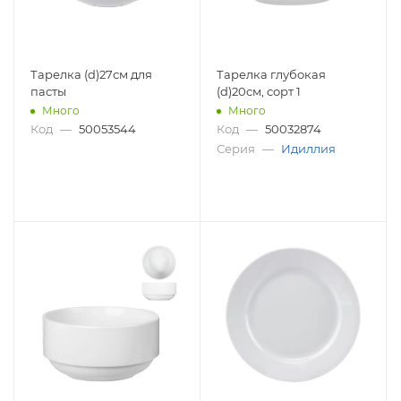
Тарелка (d)27см для
Тарелка глубокая
пасты
(d)20см, сорт 1
Много
Много
Код
—
50053544
Код
—
50032874
Серия
—
Идиллия