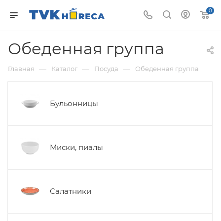
0
Обеденная группа
—
—
—
Главная
Каталог
Посуда
Обеденная группа
Бульонницы
Миски, пиалы
Салатники