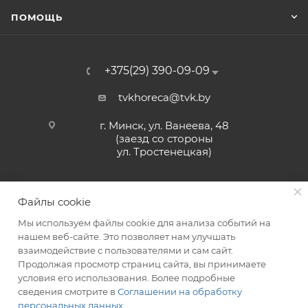
ПОМОЩЬ
+375(29) 390-09-09
tvkhoreca@tvk.by
г. Минск, ул. Ванеева, 48
(заезд со стороны
ул. Тростенецкая)
Файлы cookie
Мы используем файлы cookie для анализа событий на
нашем веб-сайте. Это позволяет нам улучшать
взаимодействие с пользователями и сам сайт.
2026 © ЗАО «ТВК»
Продолжая просмотр страниц сайта, вы принимаете
условия его использования. Более подробные
сведения смотрите в
Соглашении на обработку
персональных данных
.