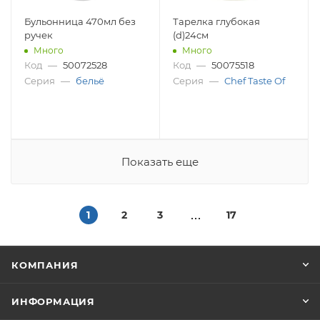
Бульонница 470мл без
Тарелка глубокая
ручек
(d)24см
Много
Много
Код
—
50072528
Код
—
50075518
Серия
—
бельё
Серия
—
Chef Taste Of
Показать еще
1
2
3
17
КОМПАНИЯ
ИНФОРМАЦИЯ