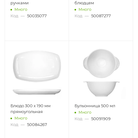
ручками
блюдцем
Много
Много
Код
—
50035077
Код
—
50087277
Блюдо 300 х 190 мм
Бульонница 500 мл
прямоугольная
Много
Много
Код
—
50091909
Код
—
50084267