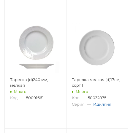
Тарелка (d)240 мм,
Тарелка мелкая (d)17см,
мелкая
сорт 1
Много
Много
Код
—
50091661
Код
—
50032875
Серия
—
Идиллия