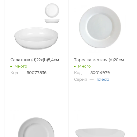
Салатник (d)22x(h)5,4см
Тарелка мелкая (d)20см
Много
Много
Код
—
50077836
Код
—
50014979
Серия
—
Toledo