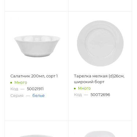
Салатник 200мл, сорт 1
Тарелка мелкая (d)26см,
широкий борт
Много
Много
Код
—
50021911
Код
—
50072696
Серия
—
бельё