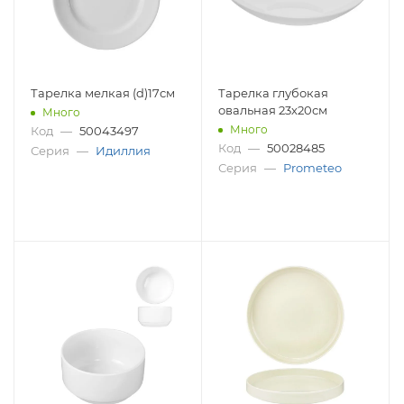
Тарелка мелкая (d)17см
Тарелка глубокая
овальная 23х20см
Много
Много
Код
—
50043497
Код
—
50028485
Серия
—
Идиллия
Серия
—
Prometeo