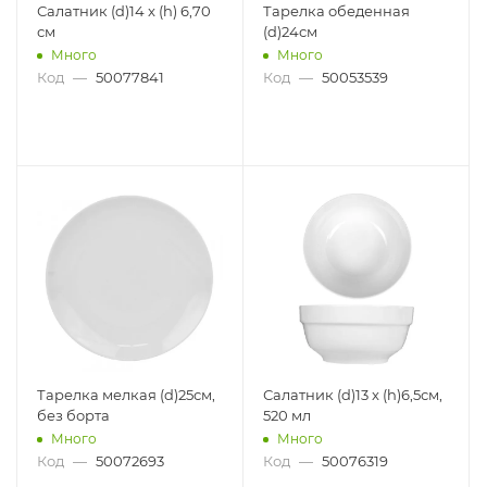
Салатник (d)14 x (h) 6,70
Тарелка обеденная
см
(d)24см
Много
Много
Код
—
50077841
Код
—
50053539
Тарелка мелкая (d)25см,
Салатник (d)13 x (h)6,5см,
без борта
520 мл
Много
Много
Код
—
50072693
Код
—
50076319