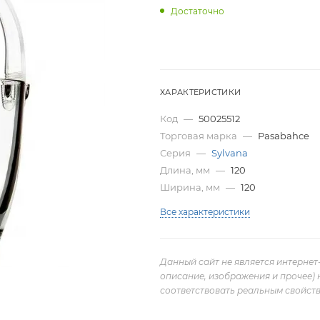
Достаточно
ХАРАКТЕРИСТИКИ
Код
—
50025512
Торговая марка
—
Pasabahce
Серия
—
Sylvana
Длина, мм
—
120
Ширина, мм
—
120
Все характеристики
Данный сайт не является интернет
описание, изображения и прочее) 
соответствовать реальным свойств