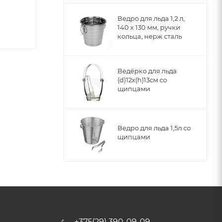
Ведро для льда 1,2 л,
140 х 130 мм, ручки
кольца, нерж сталь
Ведёрко для льда
(d)12x(h)13см со
щипцами
Ведро для льда 1,5л со
щипцами
+375(29) 390-09-09