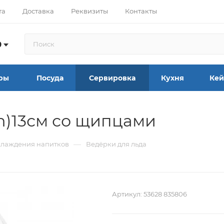
та
Доставка
Реквизиты
Контакты
9
ры
Посуда
Сервировка
Кухня
Кей
(h)13см со щипцами
—
хлаждения напитков
Ведёрки для льда
Артикул:
53628 835806