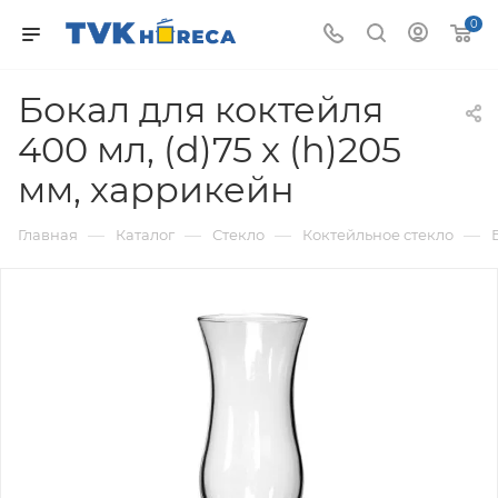
0
Бокал для коктейля
400 мл, (d)75 x (h)205
мм, харрикейн
—
—
—
—
Главная
Каталог
Стекло
Коктейльное стекло