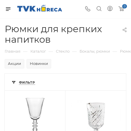
0
Рюмки для крепких
напитков
—
—
—
—
Главная
Каталог
Стекло
Бокалы, рюмки
Рюмк
Акции
Новинки
ФИЛЬТР