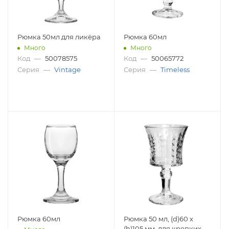
Рюмка 50мл для ликёра
Рюмка 60мл
Много
Много
Код
—
50078575
Код
—
50065772
Серия
—
Vintage
Серия
—
Timeless
Рюмка 60мл
Рюмка 50 мл, (d)60 x
(h)105 мм, для крепких