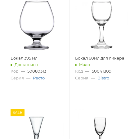
Бокал 395 мл
Бокал 60мл для ликера
Достаточно
Мало
Код
—
50080313
Код
—
50041309
Серия
—
Ресто
Серия
—
Bistro
SALE