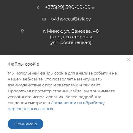
+375(29) 390-09-09
tvkhoreca@tvk.by
г. Минск, ул. Ванеева, 48
(заезд со стороны
ул. Тростенецкая)
Файлы cookie
Мы используем файлы cookie для анализа событий на
нашем веб-сайте. Это позволяет нам улучшать
взаимодействие с пользователями и сам сайт.
2026 © ЗАО «ТВК»
Продолжая просмотр страниц сайта, вы принимаете
условия его использования. Более подробные
сведения смотрите в
Соглашении на обработку
персональных данных
.
ITG-SOFT </>
Разработка сайтов в Минске
Принимаю
Не принимаю