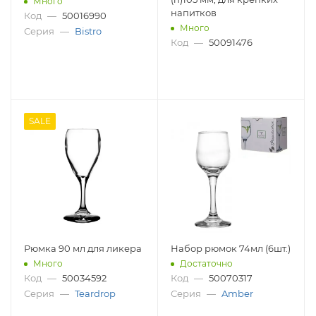
Много
напитков
Код
—
50016990
Много
Серия
—
Bistro
Код
—
50091476
SALE
Рюмка 90 мл для ликера
Набор рюмок 74мл (6шт.)
Много
Достаточно
Код
—
50034592
Код
—
50070317
Серия
—
Teardrop
Серия
—
Amber