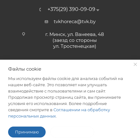
+375(29) 390-09-09
tvkhoreca@tvk.by
г. Минск, ул. Ванеева, 48
(заезд со стороны
ул. Тростенецкая)
Файлы cookie
Мы используем файлы cookie для анализа событий на
нашем веб-сайте. Это позволяет нам улучшать
взаимодействие с пользователями и сам сайт.
2026 © ЗАО «ТВК»
Продолжая просмотр страниц сайта, вы принимаете
условия его использования. Более подробные
сведения смотрите в
Соглашении на обработку
персональных данных
.
ITG-SOFT </>
Разработка сайтов в Минске
Принимаю
Не принимаю