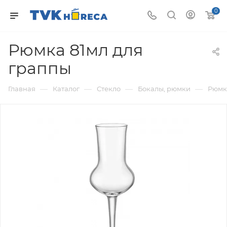
0
Рюмка 81мл для
граппы
—
—
—
—
Главная
Каталог
Стекло
Бокалы, рюмки
Рюмк