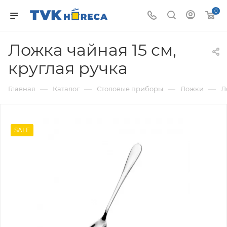
0
Ложка чайная 15 см,
круглая ручка
—
—
—
—
Главная
Каталог
Столовые приборы
Ложки
Л
SALE