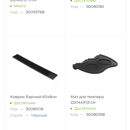
Достаточно
Много
Код
—
50080561
Код
—
50093768
Коврик барный 60х8см
Мат для темпера
22x14x(h)3 см
Достаточно
Достаточно
Код
—
50081018
Код
—
50080558
Серия
—
Чёрный