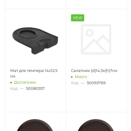
NEW
Мат для темпера 14x12.5
Салатник (d)14,5x(h)7см
см
Много
Достаточно
Код
—
50093769
Код
—
50080557