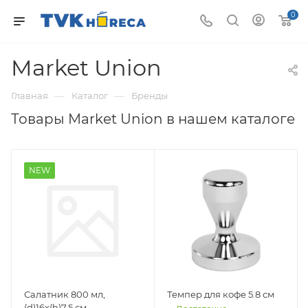
0
Market Union
—
—
Главная
Каталог
Бренды
Товары Market Union в нашем каталоге
NEW
Салатник 800 мл,
Темпер для кофе 5.8 см
(d)16х(h)7.5 см