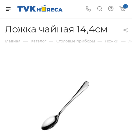
0
Ложка чайная 14,4см
—
—
—
—
Главная
Каталог
Столовые приборы
Ложки
Л