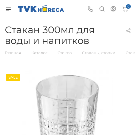
0
Стакан 300мл для
воды и напитков
—
—
—
—
Главная
Каталог
Стекло
Стаканы, стопки
Ста
SALE