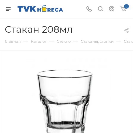
0
Стакан 208мл
—
—
—
—
Главная
Каталог
Стекло
Стаканы, стопки
Ста