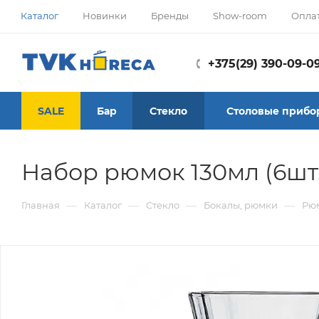
Каталог
Новинки
Бренды
Show-room
Опла
+375(29) 390-09-0
SALE
Бар
Стекло
Столовые прибо
Набор рюмок 130мл (6шт.
—
—
—
—
Главная
Каталог
Стекло
Бокалы, рюмки
Рюм