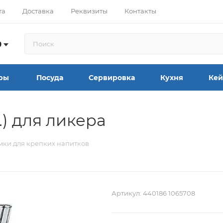
та
Доставка
Реквизиты
Контакты
9
ры
Посуда
Сервировка
Кухня
Кей
) для ликера
ки для крепких напитков
Артикул:
440186 1065708