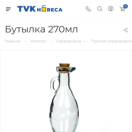
0
Бутылка 270мл
—
—
—
Главная
Каталог
Сервировка
Прочие сервировоч