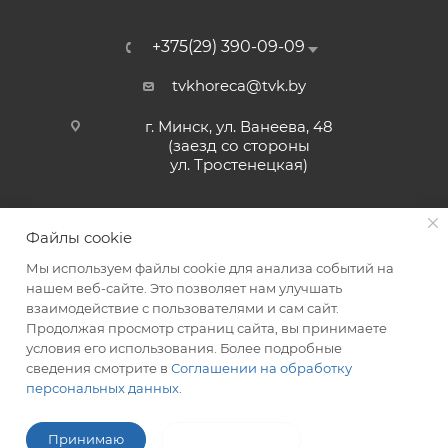
+375(29) 390-09-09
tvkhoreca@tvk.by
г. Минск, ул. Ванеева, 48
(заезд со стороны
ул. Тростенецкая)
Файлы cookie
Мы используем файлы cookie для анализа событий на
нашем веб-сайте. Это позволяет нам улучшать
взаимодействие с пользователями и сам сайт.
2026 © ЗАО «ТВК»
Продолжая просмотр страниц сайта, вы принимаете
условия его использования. Более подробные
сведения смотрите в
Соглашении на обработку
персональных данных
.
ITG-SOFT </>
Разработка сайтов в Минске
Принимаю
Не принимаю