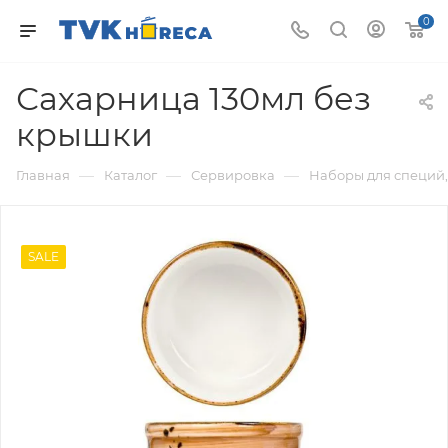
0
Сахарница 130мл без
крышки
—
—
—
Главная
Каталог
Сервировка
Наборы для специй,
SALE