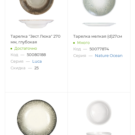
Тарелка "Зест Люка" 270
Тарелка мелкая (d)27см
мм, глубокая
Много
Достаточно
Код
—
50077874
Код
—
50080188
Серия
—
Nature Ocean
Серия
—
Luca
Скидка
—
25