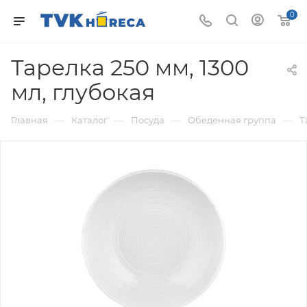
0
Тарелка 250 мм, 1300
мл, глубокая
—
—
—
—
Главная
Каталог
Посуда
Обеденная группа
Т