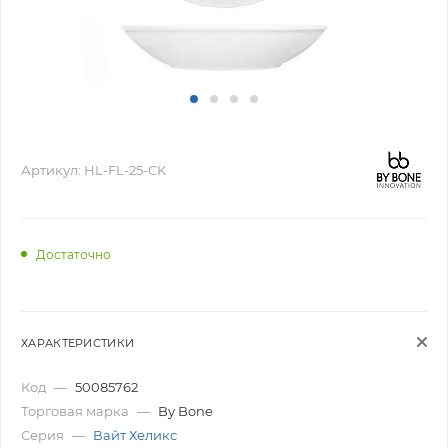
Артикул:
HL-FL-25-CK
Достаточно
ХАРАКТЕРИСТИКИ
Код
—
50085762
Торговая марка
—
By Bone
Серия
—
Вайт Хеликс