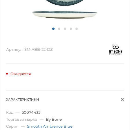
Артикул:
SM-ABB-22-DZ
Ожидается
ХАРАКТЕРИСТИКИ
Код
—
50074435
Торговая марка
—
By Bone
Серия
—
Smooth Ambience Blue