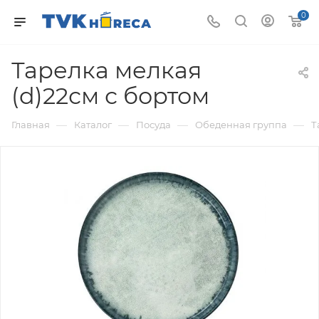
0
Тарелка мелкая
(d)22см с бортом
—
—
—
—
Главная
Каталог
Посуда
Обеденная группа
Т