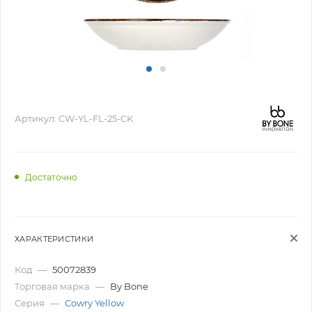
Артикул:
CW-YL-FL-25-CK
Достаточно
ХАРАКТЕРИСТИКИ
Код
—
50072839
Торговая марка
—
By Bone
Серия
—
Cowry Yellow