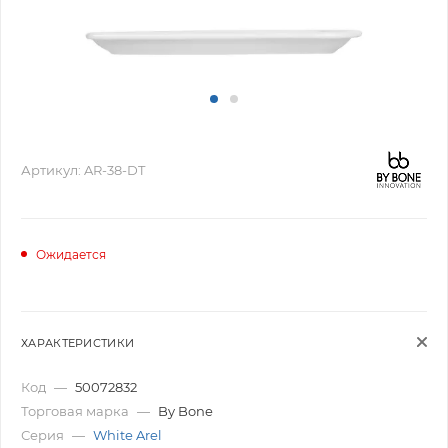
Артикул:
AR-38-DT
Ожидается
ХАРАКТЕРИСТИКИ
Код
—
50072832
Торговая марка
—
By Bone
Серия
—
White Arel