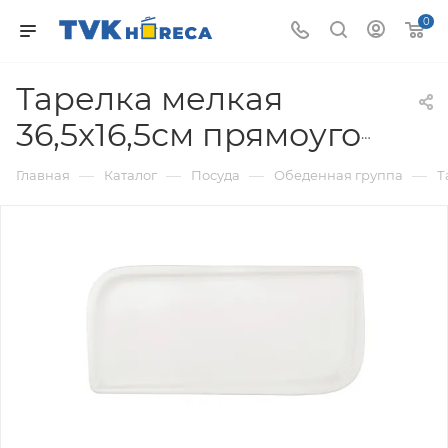
0
Тарелка мелкая
36,5x16,5см прямоугольная
—
—
—
—
Главная
Каталог
Посуда
Обеденная группа
Т