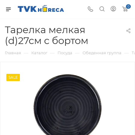
0
Тарелка мелкая
(d)27см с бортом
—
—
—
—
Главная
Каталог
Посуда
Обеденная группа
Т
SALE