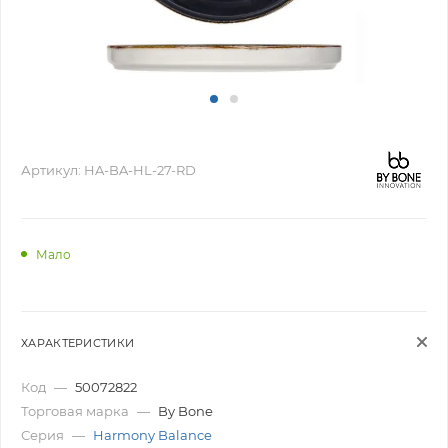
Артикул:
HA-BA-HL-27-RD
Мало
ХАРАКТЕРИСТИКИ
Код
—
50072822
Торговая марка
—
By Bone
Серия
—
Harmony Balance