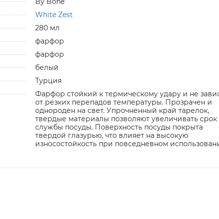
By Bone
White Zest
280 мл
фарфор
фарфор
белый
Турция
Фарфор стойкий к термическому удару и не зави
от резких перепадов температуры. Прозрачен и
однороден на свет. Упрочненный край тарелок,
твердые материалы позволяют увеличивать срок
службы посуды. Поверхность посуды покрыта
твердой глазурью, что влияет на высокую
износостойкость при повседневном использован