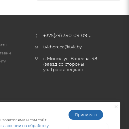
+375(29) 390-09-09
латы
tvkhoreca@tvk.by
тавки
г. Минск, ул. Ванеева, 48
йту
(заезд со стороны
ул. Тростенецкая)
Принимаю
ьзователями и сам сайт.
ITG-SOFT </>
Разработка сайтов в Минске
оглашении на обработку
Не принимаю