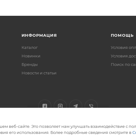
ИНФОРМАЦИЯ
ПОМОЩЬ
Каталог
Условия оп
Новинки
Условия дос
Бренды
Поиск по са
Новости и статьи
ем веб-сайте. Это позволяет нам улучшать взаимодействие с пол
вия его использования. Более подробные сведения смотрите в
С