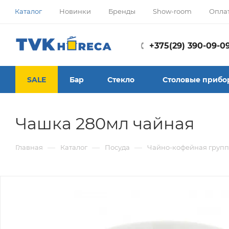
Каталог
Новинки
Бренды
Show-room
Опла
+375(29) 390-09-0
SALE
Бар
Стекло
Столовые прибо
Чашка 280мл чайная
—
—
—
Главная
Каталог
Посуда
Чайно-кофейная групп