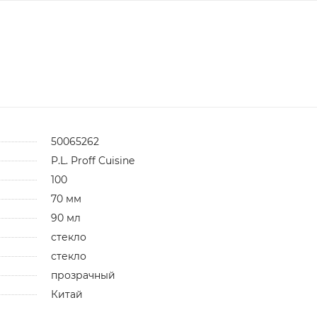
50065262
P.L. Proff Cuisine
100
70 мм
90 мл
стекло
стекло
прозрачный
Китай