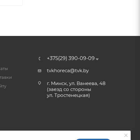
+375(29) 390-09-09
латы
tvkhoreca@tvk.by
тавки
г. Минск, ул. Ванеева, 48
йту
(заезд со стороны
ул. Тростенецкая)