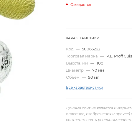
Ожидается
ХАРАКТЕРИСТИКИ
Код
—
50065262
Торговая марка
—
P.L. Proff Cui
Высота, мм
—
100
Диаметр
—
70 мм
Объем
—
90 мл
Все характеристики
Данный сайт не является интернет
описание, изображения и прочее) 
соответствовать реальным свойств