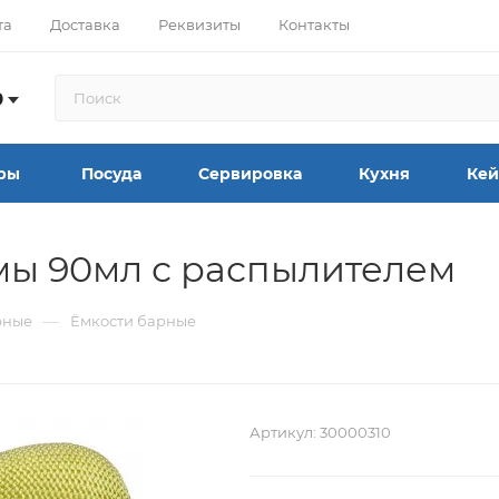
та
Доставка
Реквизиты
Контакты
9
ры
Посуда
Сервировка
Кухня
Кей
мы 90мл с распылителем
—
рные
Ёмкости барные
Артикул:
30000310