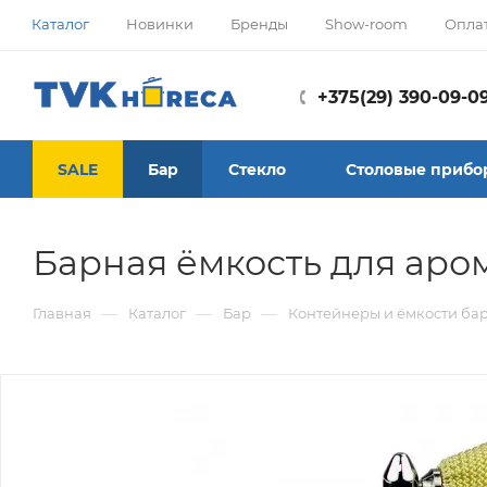
Каталог
Новинки
Бренды
Show-room
Опла
+375(29) 390-09-0
SALE
Бар
Стекло
Столовые прибо
Барная ёмкость для аро
—
—
—
Главная
Каталог
Бар
Контейнеры и ёмкости ба