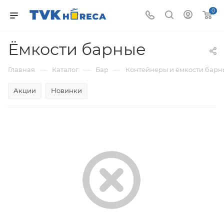
0
Ёмкости барные
—
—
—
Главная
Каталог
Бар
Контейнеры и ёмкости барн
Акции
Новинки