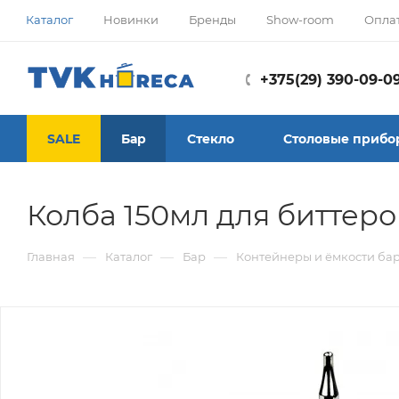
Каталог
Новинки
Бренды
Show-room
Опла
+375(29) 390-09-0
SALE
Бар
Стекло
Столовые прибо
Колба 150мл для биттеро
—
—
—
Главная
Каталог
Бар
Контейнеры и ёмкости ба