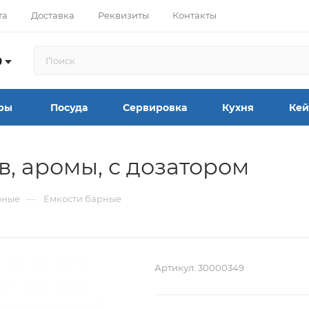
та
Доставка
Реквизиты
Контакты
9
ры
Посуда
Сервировка
Кухня
Кей
в, аромы, с дозатором
—
рные
Ёмкости барные
Артикул:
30000349