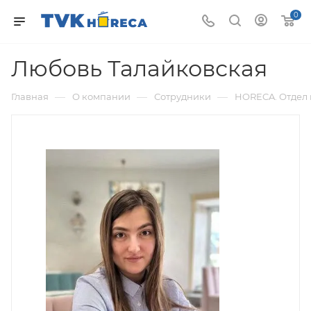
0
Любовь Талайковская
—
—
—
Главная
О компании
Сотрудники
HORECA. Отдел 