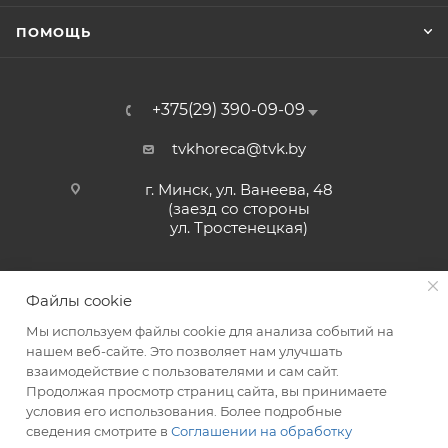
ПОМОЩЬ
+375(29) 390-09-09
tvkhoreca@tvk.by
г. Минск, ул. Ванеева, 48
(заезд со стороны
ул. Тростенецкая)
Файлы cookie
Мы используем файлы cookie для анализа событий на
нашем веб-сайте. Это позволяет нам улучшать
взаимодействие с пользователями и сам сайт.
2026 © ЗАО «ТВК»
Продолжая просмотр страниц сайта, вы принимаете
условия его использования. Более подробные
сведения смотрите в
Соглашении на обработку