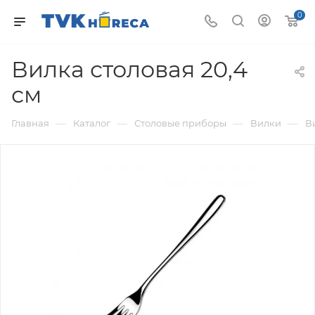
0
Вилка столовая 20,4
см
—
—
—
—
Главная
Каталог
Столовые приборы
Вилки
В