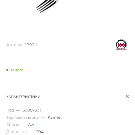
Артикул:
1703-1
Много
ХАРАКТЕРИСТИКИ
Код
—
50057301
Торговая марка
—
Kaimei
Серия
—
Avril
Длина, мм
—
204