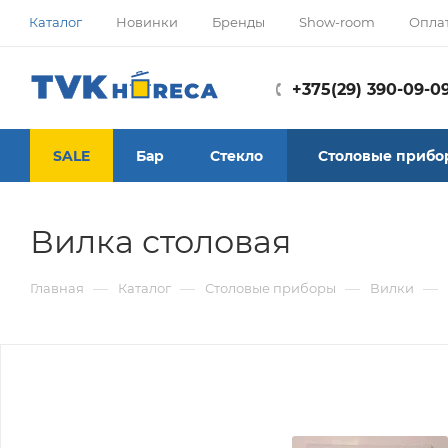
Каталог
Новинки
Бренды
Show-room
Опла
+375(29) 390-09-0
SALE
Бар
Стекло
Столовые прибо
Вилка столовая
—
—
—
—
Главная
Каталог
Столовые приборы
Вилки