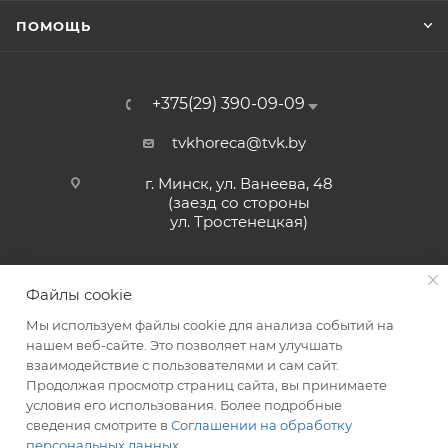
ПОМОЩЬ
+375(29) 390-09-09
tvkhoreca@tvk.by
г. Минск, ул. Ванеева, 48
(заезд со стороны
ул. Тростенецкая)
Файлы cookie
Мы используем файлы cookie для анализа событий на
нашем веб-сайте. Это позволяет нам улучшать
взаимодействие с пользователями и сам сайт.
2026 © ЗАО «ТВК»
Продолжая просмотр страниц сайта, вы принимаете
условия его использования. Более подробные
сведения смотрите в
Соглашении на обработку
персональных данных
.