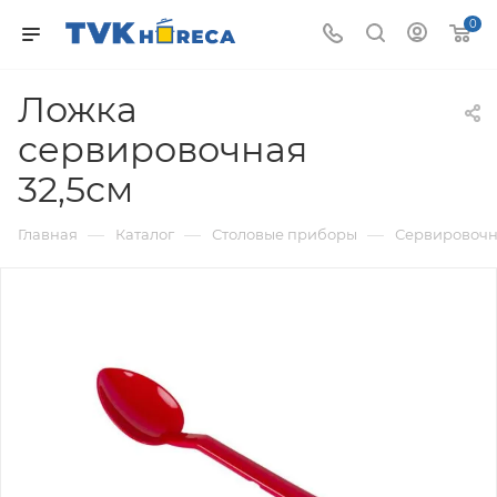
0
Ложка
сервировочная
32,5см
—
—
—
Главная
Каталог
Столовые приборы
Сервировочн