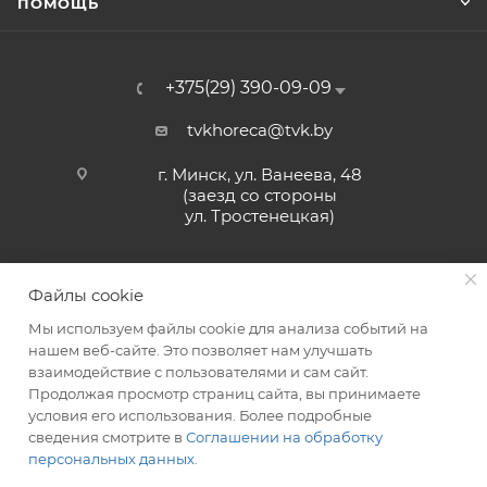
ПОМОЩЬ
+375(29) 390-09-09
tvkhoreca@tvk.by
г. Минск, ул. Ванеева, 48
(заезд со стороны
ул. Тростенецкая)
Файлы cookie
Мы используем файлы cookie для анализа событий на
нашем веб-сайте. Это позволяет нам улучшать
взаимодействие с пользователями и сам сайт.
2026 © ЗАО «ТВК»
Продолжая просмотр страниц сайта, вы принимаете
условия его использования. Более подробные
сведения смотрите в
Соглашении на обработку
персональных данных
.
ITG-SOFT </>
Разработка сайтов в Минске