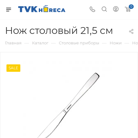
0
Нож столовый 21,5 см
—
—
—
—
Главная
Каталог
Столовые приборы
Ножи
Но
SALE