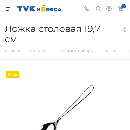
0
Ложка столовая 19,7
см
—
—
—
—
Главная
Каталог
Столовые приборы
Ложки
Л
SALE