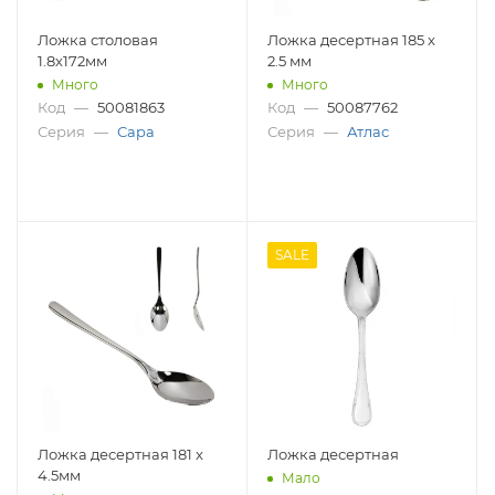
Ложка столовая
Ложка десертная 185 x
1.8х172мм
2.5 мм
Много
Много
Код
—
50081863
Код
—
50087762
Серия
—
Сара
Серия
—
Атлас
SALE
Ложка десертная 181 x
Ложка десертная
4.5мм
Мало