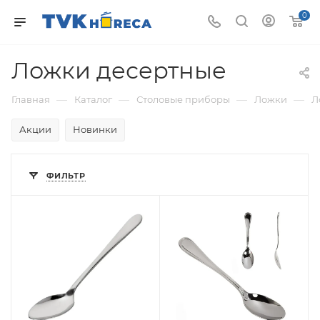
0
Ложки десертные
—
—
—
—
Главная
Каталог
Столовые приборы
Ложки
Л
Акции
Новинки
ФИЛЬТР