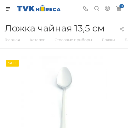
0
Ложка чайная 13,5 см
—
—
—
—
Главная
Каталог
Столовые приборы
Ложки
Л
SALE