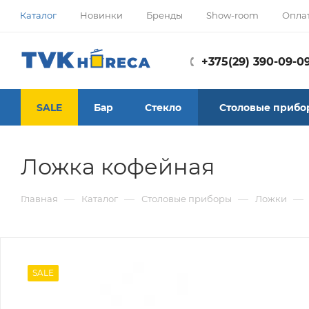
Каталог
Новинки
Бренды
Show-room
Опла
+375(29) 390-09-0
SALE
Бар
Стекло
Столовые прибо
Ложка кофейная
—
—
—
—
Главная
Каталог
Столовые приборы
Ложки
SALE