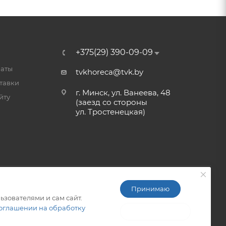
+375(29) 390-09-09
латы
tvkhoreca@tvk.by
тавки
г. Минск, ул. Ванеева, 48
йту
(заезд со стороны
ул. Тростенецкая)
Принимаю
ьзователями и сам сайт.
ITG-SOFT </>
Разработка сайтов в Минске
оглашении на обработку
Не принимаю