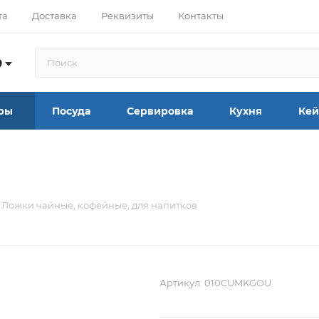
та
Доставка
Реквизиты
Контакты
9
ры
Посуда
Сервировка
Кухня
Кей
Ложки чайные, кофейные, для напитков
Артикул:
010CUMKGOU