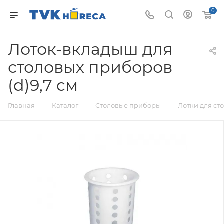
0
Лоток-вкладыш для
столовых приборов
(d)9,7 cм
—
—
—
Главная
Каталог
Столовые приборы
Лотки для ст