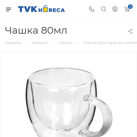
0
Чашка 80мл
—
—
—
Главная
Каталог
Стекло
Стекло для горячих напи