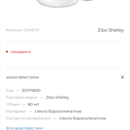
Zibo Shelley
Артикул:
DW57H
Ожидается
ХАРАКТЕРИСТИКИ
Код
—
50076630
Торговая марка
—
Zibo Shelley
Объем
—
80 мл
Материал
—
стекло боросиликатное
Состав по материалам
—
стекло боросиликатное
Все характеристики