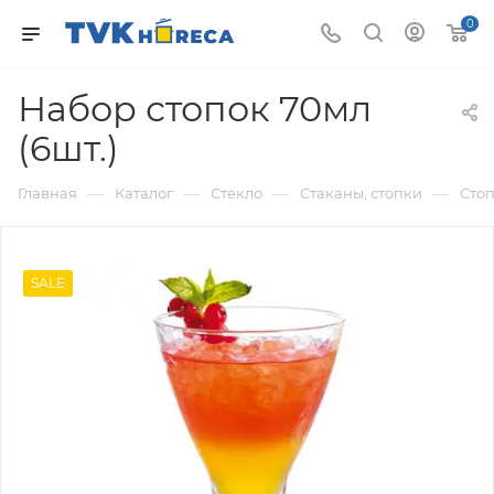
0
Набор стопок 70мл
(6шт.)
—
—
—
—
Главная
Каталог
Стекло
Стаканы, стопки
Сто
SALE