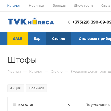
Каталог
Новинки
Бренды
Show-room
Опла
+375(29) 390-09-0
SALE
Бар
Стекло
Столовые прибо
Штофы
—
—
—
Главная
Каталог
Стекло
Кувшины, декантеры, 
Акции
Новинки
По умолчанию 
КАТАЛОГ