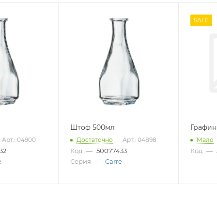
SALE
Штоф 500мл
Графин
Арт.: 04900
Достаточно
Арт.: 04898
Мало
32
Код
—
50077433
Код
—
e
Серия
—
Carre