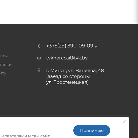
+375(29) 390-09-09
латы
tvkhoreca@tvk.by
тавки
г. Минск, ул. Ванеева, 48
йту
(заезд со стороны
ул. Тростенецкая)
Принимаю
ьзователями и сам сайт.