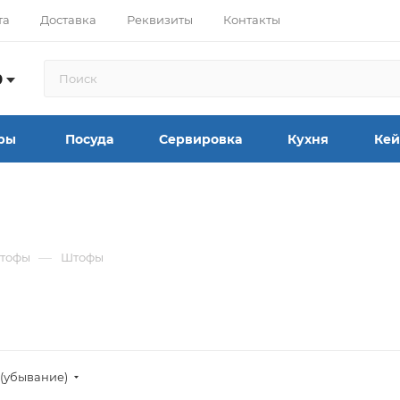
та
Доставка
Реквизиты
Контакты
9
ры
Посуда
Сервировка
Кухня
Кей
—
штофы
Штофы
(убывание)