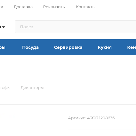
та
Доставка
Реквизиты
Контакты
9
ры
Посуда
Сервировка
Кухня
Кей
—
штофы
Декантеры
Артикул:
43813 1208636