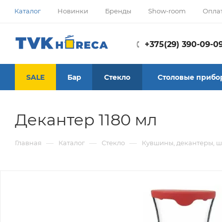
Каталог
Новинки
Бренды
Show-room
Опла
+375(29) 390-09-0
SALE
Бар
Стекло
Столовые прибо
Декантер 1180 мл
—
—
—
Главная
Каталог
Стекло
Кувшины, декантеры, 