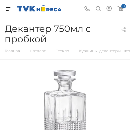
0
Декантер 750мл с
пробкой
—
—
—
Главная
Каталог
Стекло
Кувшины, декантеры, шт