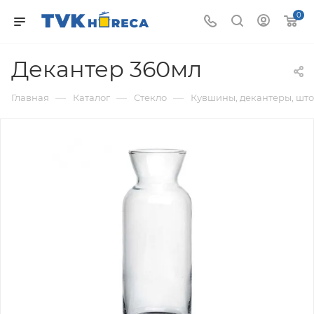
0
Декантер 360мл
—
—
—
Главная
Каталог
Стекло
Кувшины, декантеры, шт