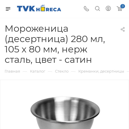
0
Мороженица
(десертница) 280 мл,
105 х 80 мм, нерж
сталь, цвет - сатин
—
—
—
Главная
Каталог
Стекло
Креманки, десертницы