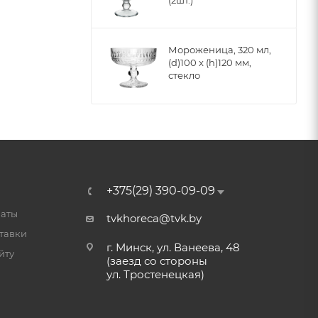
Мороженица, 320 мл,
(d)100 x (h)120 мм,
стекло
+375(29) 390-09-09
латы
tvkhoreca@tvk.by
тавки
г. Минск, ул. Ванеева, 48
йту
(заезд со стороны
ул. Тростенецкая)