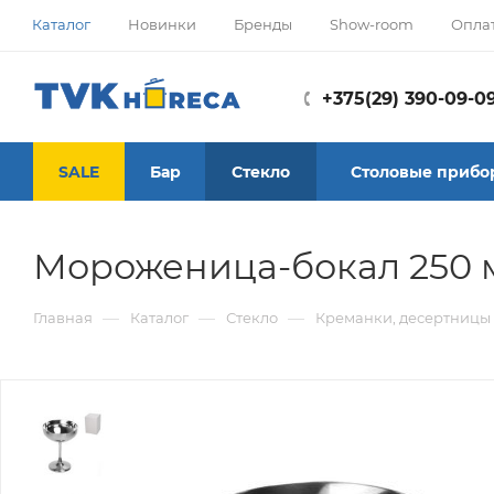
Каталог
Новинки
Бренды
Show-room
Опла
+375(29) 390-09-0
SALE
Бар
Стекло
Столовые прибо
Мороженица-бокал 250 мл,
—
—
—
Главная
Каталог
Стекло
Креманки, десертницы