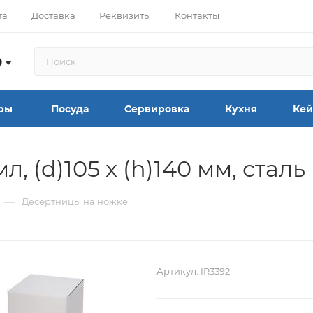
та
Доставка
Реквизиты
Контакты
9
ры
Посуда
Сервировка
Кухня
Кей
 (d)105 x (h)140 мм, сталь
—
Десертницы на ножке
Артикул:
IR3392