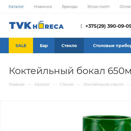
Каталог
Новинки
Бренды
Show-room
Опла
+375(29) 390-09-0
SALE
Бар
Стекло
Столовые прибо
Коктейльный бокал 650м
—
—
—
—
Главная
Каталог
Стекло
Коктейльное стекло