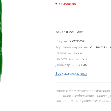
Ожидается
ХАРАКТЕРИСТИКИ
Код
—
50070478
Торговая марка
—
P.L. Proff Cui
Серия
—
Тики
Высота, мм
—
170
Диаметр
—
80 мм
Все характеристики
Данный сайт не является интернет
описание, изображения и прочее) 
соответствовать реальным свойств