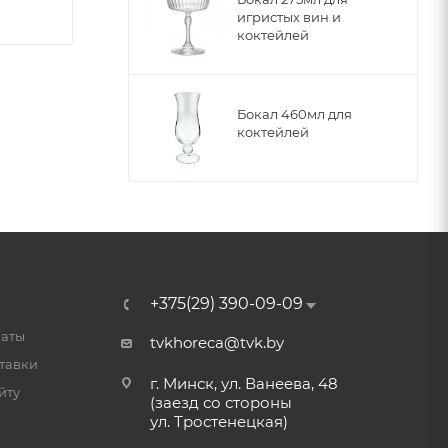
игристых вин и
коктейлей
Бокал 460мл для
коктейлей
+375(29) 390-09-09
латы
tvkhoreca@tvk.by
тавки
г. Минск, ул. Ванеева, 48
йту
(заезд со стороны
ул. Тростенецкая)